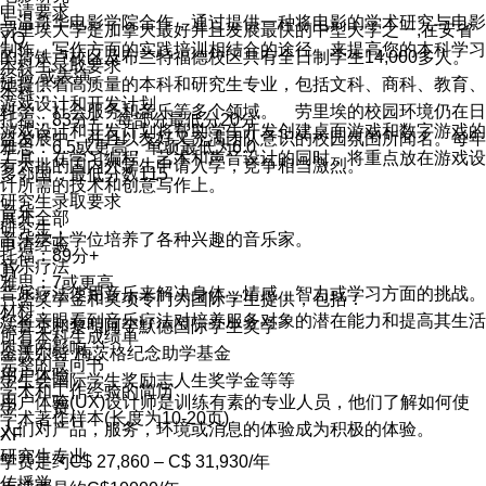
申请要求
与温哥华电影学院合作，通过提供一种将电影的学术研究与电影
劳里埃大学是加拿大最好并且发展最快的中型大学之一,在安省
YQ
制作，写作方面的实践培训相结合的途径，来提高您的本科学习
的滑铁卢校区及布兰特福德校区共有全日制学生14,000多人。
本科生录取要求
经验 或表演。
她提供着高质量的本科和研究生专业，包括文科、商科、教育、
本科：
游戏设计和开发计划
科学、社会服务和音乐等多个领域。 劳里埃的校园环境仍在日
托福：83分+，每部分最低分20分
游戏设计和开发计划将帮助学生开发创建桌面游戏和数字游戏的
益发展中，并且以友好又充满团队意识的校园氛围所闻名。每年
雅思：6.5或更高，单项最低为6.0
工具，在学习编程，艺术和声音设计的同时，将重点放在游戏设
有大批的国内外学生申请入学，竞争相当激烈。
多邻国：最低分数115
计所需的技术和创意写作上。
研究生录取要求
音乐
展开全部
研究生：
音乐学士学位培养了各种兴趣的音乐家。
申请经验
托福：89分+
音乐疗法
JY
雅思：7或更高
音乐疗法使用音乐来解决身体，情感，智力或学习方面的挑战。
一些奖学金和奖项专门为国际学生提供，包括：
材料：
您将亲眼看到音乐疗法对培养服务对象的潜在能力和提高其生活
法鲁克和黎明阿罕默德国际学生奖学
所有本科生成绩单
质量的影响。
金沃尔特·梅茨格纪念助学基金
完整的意向书
用户体验
学生会国际学生奖励志人生奖学金等等
学术和工作经验的简历
用户体验(UX)设计师是训练有素的专业人员，他们了解如何使
学 费
学术著作样本(长度为10-20页)
人们对产品，服务，环境或消息的体验成为积极的体验。
XF
研究生专业
学费是约C$ 27,860 – C$ 31,930/年
传播学