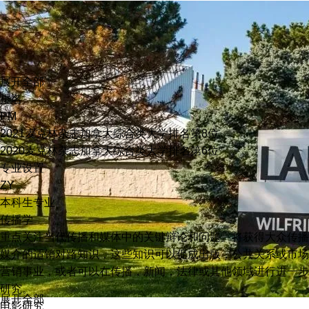
展开全部
排名
PM
2021麦克林杂志加拿大综合类大学排名第8位
2020麦克林杂志加拿大综合类大学排名第6位
专业设置
ZY
本科生专业
传播学
重点关注当代传播和媒体中的关键辩论和问题。将获得大众传播
媒介的适销对路知识，这些知识可以促成出版，公共关系或市场
营销事业，或者可以在传播，新闻，法律或其他领域进行进一步
研究。
展开全部
电影研究