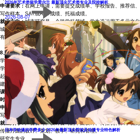
2026年艺术类留学爱尔兰 最新顶尖艺术类专业及院校解析
申请要求：
在网上申请，需要提交成绩单、学校报告、推荐信、
写作样本、SAT或ACT成绩、托福成绩。
2026-08-07
就业方向：
城市研究是一个跨学科领域，学生选运用于多元文化
城市、安全城市、健康城市和可研究的城市规划专业的毕业生拥
有在任何需要对建筑环境进行空间分析的能力。
8、视觉研究
学制为4年，视觉研究专业创建于 2003 年，旨在让学生通过多
学科学习课程直接参与这些发展，将理论、实践和视觉文化联系
起来。视觉研究计划与哲学系、心理学系、艺术史系、美术系和
建筑系合作，从根本上说是跨学科的。
课程费用：
$51,156/年 ；
语言要求：
托福100、雅思7.0 ；
申请
时间：
早申：11月1日 常规：1月5日
申请要求：
在网上申请，需要提交成绩单、学校报告、推荐信、
写作样本、SAT或ACT成绩、托福成绩。
就业方向：
广告公司、设计公司的平面设计、传播机构从事视觉
日本学动漫的学费多少 2026年最新顶尖院校及动漫专业特色解析
传播方面的设计、策划、教学、研究和管理。
研究生专业