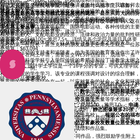
写作样本、SAT或ACT成绩、托福成绩和作品集。
XF
5分钟的视频。欢迎使用各类媒介。
它？怎么表达？学校最看重的是申请者的什么地方？我该如何去
神职人员的三所殖民地学院（哈佛、威廉与玛丽学院、耶鲁），
研究生录取要求
学费：$45,556
就业方向：
宾大电影和媒体研究专业是传统的人文学科，涉及电
表达？怎么表达？文书的作用绝对绝对绝对不是所谓的“包装”而
它
标志着新的高等学府模式在北美洲的诞生
。甚至从宾大的前身
学位背景：
国内大学四年制本科毕业
杂费：$5,908
影史、理论和美学的批判性研究，而不是电影或视频制作。
是“展示”。总之还有方面要注意，如果还有其他问题都可以交
费城学院时代起，学校就深受当时苏格兰教育改革的影响，这在
GPA要求：
未规定最低GPA要求，建议3.7+
书本费：$1,280
学生将主要从事：
国家电影院、国际电影运动、各种传统的主要
流。
当时的北美洲是绝无仅有的。
GRE要求：
无最低分数要求，建议330+
通勤费：$900
和次要电影人、支配电影业的经济、法律和政治力量的批判性研
语言要求：
托福100+;雅思7.5+，详情见各个学院及项目具体要
住宿费：$9,450
究实践，电影和媒体理论，以及电影与其他艺术之间的关系。
学校的第一任院长，富兰克林的朋友威廉史密斯先生就是一位苏
求
总预算：$63,094
格兰启蒙运动的支持者和追随者，他为美国的教育事业作出了许
申请材料：
在网上申请，需要提交WES评估报告、成绩单、推
3、设计
多贡献，将科学学科引入学院传统的希腊语和拉丁语教学大纲之
荐信、个人陈述、个人简历、作品集、GRE成绩、语言成绩等材
学制为3年，设计学士学位是一个16学分的专业，可供文理学院
中便是其中一例。
料
和工程学院的学生学习。该专业的课程强调对设计的综合理解，
更多院校
研究生作品集要求
将不同的学科方法结合在一起，以应对复杂的社会、文化和环境
可以说宾夕法尼亚大学开创了现代美国教育，不仅首先设立了科
1、作品集只接受电子版，
不接受纸质版
。应该制作成单个PDF
挑战。学习设计的学生将获得当代表现、原型制作和制造技能，
学课程，同时还是
第一个开设历史、数学、农学、英语和现代语
文件，不超过10M，20页(最大开本10×12英寸)或10页(最大开本
同时参与产生高级研究和知识生产的理论框架。
言等课程的美国大学。
根据研究经费及师生质量等学术指标，大
10×24英寸)以内，封面和目录不计入页数内。
课程费用：
$51,156/年 ；
语言要求：
托福100、雅思7.0 ；
申请
学评定中心曾把宾大评为研究实力一级研究型大学（并列一级另
2、至少一半的作品是过去两年内完成的，
静态图像最多20张，
时间：
早申：11月1日 常规：1月5日
有哥大、哈佛、麻省理工和斯坦福四所高校）。
根据公布的福布
视频最长10分钟。
在清单里写上你的名字、作品序号、标题、
申请要求：
在网上申请，需要提交成绩单、学校报告、推荐信、
斯富豪榜，宾夕法尼亚大学培养的亿万富豪校友数量位居全美第
日期、媒介和维度。视频应该标上时长。
写作样本、SAT或ACT成绩、托福成绩和作品集。
一，超过了哈佛大学和斯坦福大学。
作品要求：
作品集最少包含10个不同作品，强烈鼓励学生附上