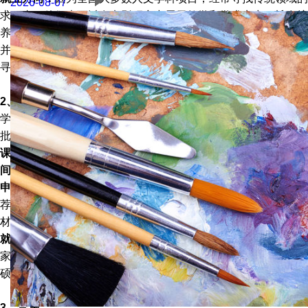
2026-08-07
求职者，他们也可以在电影研究中展示教学和学术实力。旨在培
养学生研究和教授电影和媒体的技能，以推进他们自己的工作，
并为他们提供明确的证据证明他们的培训和能力他们在其他大学
寻求职位。
2、艺术史
学制为2年，艺术史系为希望加深艺术知识和艺术研究中采用的
批判方法的学生提供文学硕士学位。
课程费用：
$51,156/年;
语言要求：
托福100，雅思7.5;
申请时
间：
早申：11月1日，常规：1月5日;
申请要求：
在网上申请，需要提交WES评估报告、成绩单、推
荐信、个人陈述、个人简历、作品集、GRE成绩、语言成绩等
材料。
就业方向：
获得硕士学位后，宾夕法尼亚大学的毕业生继续在国
家和地方博物馆、拍卖行和画廊担任策展人。学生们也将他们的
硕士学位作为攻读博士学位的垫脚石。
3、音乐