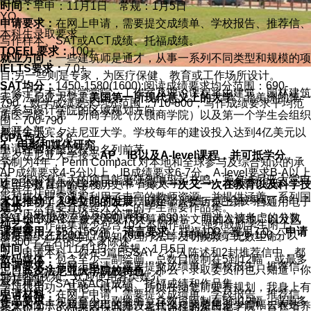
时间：
早申：11月1日 常规：1月5日
YQ
申请要求：
在网上申请，需要提交成绩单、学校报告、推荐信、
本科生录取要求
写作样本、SAT或ACT成绩、托福成绩。
TOEFL要求：
100+
就业方向：
一些建筑师是通才，从事一系列不同类型和规模的项
IELTS要求：
7.0+
目;另一些则是专家，为医疗保健、教育或工作场所设计。
SAT均分：
1450-1580(1600);阅读成绩要求均分范围：690-
主修于艺术与科学学院，工作室及理论课程将由建筑、园林建筑
宾夕法尼亚大学是
美国第一所现代意义上的大学
。北美洲的第一
790，数学成绩要求均分范围：710-800，写作成绩要求平均范
学系与设计学院的区域规划方向。
所医学院，第一所商学院（沃顿商学院）以及第一个学生会组织
围：700-790
展开全部
都诞生于宾夕法尼亚大学。学校每年的建设投入达到4亿美元以
GPA均分：
3.8
2、电影和媒体研究
申请经验
上，在常春藤盟校中名列前茅。
宾夕法尼亚大学接受
AP、IB以及A-level课程，并可抵学分
。
学制为4年，Penn Compact 对本地和全球参与及综合知识的承
JY
AP成绩要求4-5分以上，IB成绩要求6-7分，A-level要求B-A以上
诺，很少有宾大的项目能更强烈地引起共鸣。宾夕法尼亚大学电
U PENN 是 Ivy League（常春藤大学）之一，录取率很低
在至今数百年的学校历史中，宾大
一次又一次在教育以及科学技
本科生作品集要求
影和媒体研究课程利用了丰富的教师资源，并提供涵盖一系列国
（仅 10%，2014），而且并非最高分考生一定会被录取。
术上推动了人类文明的发展
，诞生了人类历史上第一台通用电子
建筑：
只有要直接转入大二的学生需要作品集。
家、历史和方法论方法的课程。
SAT 分数要求至少 2020（660，690），而进入被考虑的分数
计算机ENIAC，被誉为现代计算机科学文明的发源地，以及风
纯艺术：
作品集最少包含10个不同作品，强烈鼓励学生附上一
课程费用：
$51,156/年 ；
语言要求：
托福100、雅思7.0 ；
申请
通常要求在2200（740，760）以上；托福成绩至少 100 分以
疹疫苗、乙肝疫苗、认知心理疗法等发明挽救了无数生命。
篇300字左右的艺术家陈述。
时间：
早申：11月1日 常规：1月5日
上。申请本科，你在3篇ESSAY，个人陈述和2封推荐信中，都
数码媒体：
包含至少一副绘画，总数目限制在5到12幅，或最多
申请要求：
在网上申请，需要提交成绩单、学校报告、推荐信、
说自己是个学习很用功的学生，那么，录取委员们也只知道，你
二、宾夕法尼亚大学院校特色
5分钟的视频。欢迎使用各类媒介。
展开全部
写作样本、SAT或ACT成绩、托福成绩和作品集。
学习很用功，其他一概不知。所以在动笔前要有规划，我身上有
申请材料：
在网上申请，需要提交成绩单、学校报告、推荐信、
学 费
作品要求：
包含至少一副绘画，总数目限制在5到12幅，或最多
多少闪光点？我最突出的地方是什么？我要用多少篇幅去表达
宾大不同于依照英国模式开设老式课程的殖民地学院，旨在培养