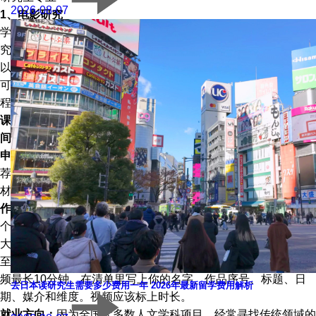
2026-08-07
1、电影研究
学制为2年，
宾夕法尼亚大学的课程可以注册电影和媒体研究研
究生证书。学生一旦被宾夕法尼亚大学的研究生课程录取，就可
以申请该证书。已经在宾夕法尼亚大学攻读研究生课程的学生也
可以申请该证书。学生必须先被宾夕法尼亚大学的研究生学位课
程录取，才能申请电影与媒体研究的研究生证书。
课程费用：
$51,156/年；
语言要求：
托福100，雅思7.5；
申请时
间：
早申：11月1日，常规：1月5日；
申请要求：
在网上申请，需要提交WES评估报告、成绩单、推
荐信、个人陈述、个人简历、作品集、GRE成绩、语言成绩等
材料。
作品要求：
作品集只接受电子版，不接受纸质版。应该制作成单
个PDF文件，不超过10M，20页(最大开本10×12英寸)或10页(最
大开本10×24英寸)以内，封面和目录不计入页数内。
至少一半的作品是过去两年内完成的，静态图像最多20张，视
频最长10分钟。在清单里写上你的名字、作品序号、标题、日
去日本读研究生需要多少费用一年 2026年最新留学费用解析
期、媒介和维度。视频应该标上时长。
就业方向：
因为全国大多数人文学科项目，经常寻找传统领域的