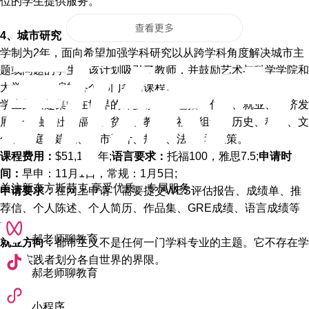
位的学生提供服务。
4、城市研究
学制为2年，面向希望加强学科研究以从跨学科角度解决城市主
题或问题的学生。该计划吸引了教师，并鼓励艺术与科学学院和
大学其他学院的各个部门参加课程。
学生的兴趣集中在世界的许多领域，包括：住房、就业、经济发
展、金融、社会福利、贫困、教育、社区组织、历史、种族、文
化、家庭、建筑、城市设计、规划、法律, 和政策。
课程费用：
$51,156/年;
语言要求：
托福100，雅思7.5;
申请时
间：
早申：11月1日，常规：1月5日;
关注新东方斯芬克 享受优质、专属服务
申请要求：
在网上申请，需要提交WES评估报告、成绩单、推
荐信、个人陈述、个人简历、作品集、GRE成绩、语言成绩等
材料。
郝老师聊教育
就业方向：
都市主义不是任何一门学科专业的主题。它不存在学
者和实践者划分各自世界的界限。
郝老师聊教育
小程序