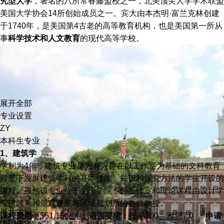
究型大学
，著名的八所常春藤盟校之一，北美顶尖大学学术联盟
美国大学协会14所创始成员之一。宾大由本杰明·富兰克林创建
于1740年，是美国第4古老的高等教育机构，也是美国第一所从
事
科学技术和人文教育
的现代高等学校。
展开全部
专业设置
ZY
本科生专业
1、建筑学
学制为4年，建筑专业是为有兴趣在以工作室为基础的文科教育
背景下发展建筑学科的基本技能、知识和探究方法的学生开设的
课程。
虽然该专业位于文理学院，但工作室和理论课程由设计学
院建筑系和景观建筑与区域规划系的教师教授。
展开全部
课程费用：
$51,156/年 ；
语言要求：
托福100、雅思7.0 ；
申请
申请要求