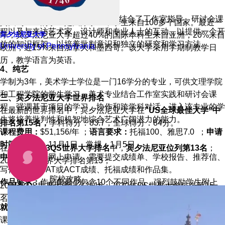
一篇300字左右的艺术家陈述。
就业方向：
设计综合专业 (DSGN)结合了工作室指导、研讨会课
宾大约19%的学生是国际学生，学生来自100多个国家。最近一
程以及与来访艺术家、设计师和专业人士的互动，以提供一个开
年，宾夕法尼亚大学超过40%的国际本科生来自亚洲，20%来自
宾夕法尼亚大学
放的知识框架，以培养批判意识和独立的研究和学习方法。
University of Pennsylvania
欧洲，近15%来自加拿大和墨西哥。该大学采用学期制教学日
历，教学语言为英语。
4、
纯艺
学制为3年，美术学士学位是一门16学分的专业，可供文理学院
和工程学院的学生学习。美术专业结合工作室实践和研讨会课
三、宾夕法尼亚大学世界排名
程，强调基于项目的学习、协作和跨学科对话。进入该专业的学
在最新的世界排名中，宾夕法尼亚大学在
”US全球最佳大学“中
生将培养批判性和机智地综合艺术广阔潜力的能力。
排名第15名，
学科得分：83.7，全球得分：84分。
课程费用：
$51,156/年 ；
语言要求：
托福100、雅思7.0 ；
申请
时间：
早申：11月1日 常规：1月5日
在最新的
2023QS世界大学排名
中，
宾夕法尼亚位列第13名
；
申请要求：
在网上申请，需要提交成绩单、学校报告、推荐信、
2022年QS世界大学排名第13；
写作样本、SAT或ACT成绩、托福成绩和作品集。
院校攻略
作品要求：
作品集最少包含10个不同作品，强烈鼓励学生附上
2021年QS世界大学排名第16；2020年QS世界大学排名第15
一篇300字左右的艺术家陈述。
名。
就业方向：
美术跨学科专业 (FNAR) 结合了工作室指导、研讨会
课程以及与来访艺术家、设计师和专业人士的互动，以提供一个