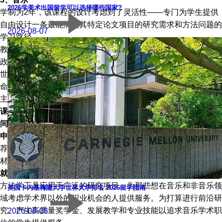
2026学美术出国留学可以选择哪些国家?
学制为2年，该课程的设计考虑到了灵活性——专门为学生提供
自由设计一条最能满足其特定论文项目的研究需求和方法问题的
2026-08-07
学习路径。
教师主要从事以下领域的教学和研究：档案、文本和材料;音频
政治和声音研究;冲突、治愈和流离失所;性别、性和身体;全球中
世纪/文艺复兴;全球南方;历史、记忆和非物质遗产;生命形式和生
命形式;歌剧和表演研究;种族、民族和帝国;和宗教、仪式和世俗
主义。
课程费用：
$51,156/年;
语言要求：
托福100，雅思7.5;
申请时
间：
早申：11月1日，常规：1月5日;
申请要求：
在网上申请，需要提交WES评估报告、成绩单、推
荐信、个人陈述、个人简历、作品集、GRE成绩、语言成绩等
材料。
就业方向：
教师将民族音乐学、声音研究、音乐学和音乐理论的
方法学工具应用于广泛的研究项目。为那些想在音乐和非音乐领
美国卡内基梅隆大学世界大学排名 2026留学指南
域考虑学术界以外的职业机会的人提供服务。为打算进行前沿研
究、产生高质量奖学金、发展教学和专业技能以追求音乐学术职
2026-08-06