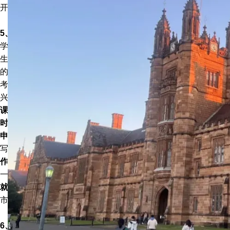
开放的知识框架，以培养批判意识和独立的研究和学习方法。
5、艺术史
学制为4年，艺术史专业旨在加深学生对人类历史范围内的艺术
生产和实践的了解，并扩大对该学科本身的批判性和解释性目标
的认识。该系特别鼓励对艺术生产的广泛地理理解，并鼓励学生
考虑不同视觉文化之间的关系和区别。还鼓励专业达到与其学科
兴趣相关的法语、德语或其他语言的高级水平。
课程费用：
$51,156/年 ；
语言要求：
托福100、雅思7.0 ；
申请
时间：
早申：11月1日 常规：1月5日
申请要求：
在网上申请，需要提交成绩单、学校报告、推荐信、
写作样本、SAT或ACT成绩、托福成绩和作品集。
作品要求：
作品集最少包含10个不同作品，强烈鼓励学生附上
一篇300字左右的艺术家陈述。
就业方向：
高等院校、艺术博物馆、出版单位、新闻媒体、艺术
市场、画廊等将会是艺术史论毕业生的首选。
6、戏剧艺术