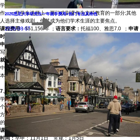
学制为4年，戏剧艺术学院欢迎所有宾大本科生来上课并参与制
作。一些学生选择上一两门戏剧课作为文科教育的一部分;其他
2026悉尼大学研究生一年留学费用+热门专业及特色
人选择主修戏剧，使其成为他们学术生涯的主要焦点。
课程费用：
2026-08-07
$51,156/年 ；
语言要求：
托福100、雅思7.0 ；
申请
时间：
早申：11月1日 常规：1月5日
申请要求：
在网上申请，需要提交成绩单、学校报告、推荐信、
写作样本、SAT或ACT成绩、托福成绩。
就业方向：
该计划在戏剧研究的所有领域提供全方位的课程，其
中包括：表演、导演、设计、戏剧史、戏剧文学、表演理论、剧
本创作、戏剧学、音乐剧等和许多其他专业主题一样。
7、城市研究
学制为4年，城市研究是文理学院的一个跨学科项目。它利用整
个大学和城市的教师和资源，为学生提供研究城市趋势的多方面
方法。该计划继续受到其课程和教学法中理论与实践联系的承诺
的推动。
课程费用：
$51,156/年 ；
语言要求：
托福100、雅思7.0 ；
申请
时间：
早申：11月1日 常规：1月5日