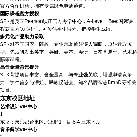
官方合作机构，拥有专属绿色申请通道。
国际课程官方授权
SFK是英国Pearson认证官方办学中心，A-Level、Btec国际课
程获官方“双认证”，可预估学生得分、把控学生成绩。
多元化产品助力录取
SFK对不同国家、院校、专业录取偏好深入调研，总结录取模
型。先后研发出英本、英研、美本、美研、日本直通车、艺术爬
藤等课程。
高含金量背景提升
SFK背提项目丰富、含金量高，与专业强关联，增强申请竞争
力。学生曾参与浪姐、民族促进会、知名品牌杂志BranD等相关
项目。
东京校区地址
艺术设计VIP中心
1
东京：東京都台東区北上野1丁目-8-4 三木ビル
音乐留学VIP中心