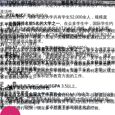
1、
TOEFL IBT总分
不低于95分，
雅思考试
不要低于7.0分。
至关重要的学习课程外，文还为学生提供了追求其他学习领域的
灵活性。
2、
PTE考试
不要低于55分。
根据校方统计，佛罗里达大学共有学生52,000余人，规模庞
大，是
美国排名前5名的大学之一
。在众多学生中，国际学生约
3. 平面设计:
3、佛罗里达大学要求学生递交SAT与ACT成绩，新SAT无需
有2700人。随着学校在食品安全、大数据、药物开发和神经科
平面设计是一个针对平面设计和相关领域职业的专业课程。课程
展开全部
Essay亦无需SATII成绩，ACT无需Writing成绩，并划定有SAT
学等领域持续加强师资力量，招生规模还会持续扩大。
包括一系列设计、绘画、二维、三维和四维工作室课程以及艺术
申请经验
与ACT的最低分数要求。
史等方面的入门课程。
JY
旧SAT
：阅读500分，数学460分，写作440分。
佛罗里达大学作为
全美最大的
研究型大学
之一
，每年为佛罗里达
本科生和研究生的奖学金是一种资助和助学金的形式发放的奖学
新SAT
：阅读24分，写作和语言25分，数学24分。
州经济贡献近60亿美元，并创造近七万五千个工作职位。佛罗
4. 音乐学：
金，不需要租借和偿还。本科的奖学金非常宽松，奖学金授予那
ACT
：阅读和数学部分不低于19分。
里达大学共获得研究资金五亿八千三百万美元，其金额超过佛州
音乐学课程为学生成为私人生活和公立学校的音乐家和音乐教师
些具有特殊资质的学生，包括学术类的、体育类的、艺术类的
所有其他大学的总和。
做准备。它是与教育学院合作提供的，包括音乐史、文学、理
等。奖金也可以授予那些在所学领域有兴趣、来自特定地区或需
4、
学历背景
要求：高中毕业。
论、表演、指挥、合奏和音乐教育方面的工作。
要资金救助的学生。
学 费
5、本科申请者高中三年成绩
GPA
3.5以上。
二、佛罗里达大学院校特色
5. 戏剧：
XF
研究生录取要求
佛罗里达大学是
全国大学体育协会(NCAA)
的成员，该校也以体
学校提供工作室和表演工作的创造性经验，学生不仅要通过戏剧
学费:$44,950~$46,515
1、
学历条件
：正规大学本科毕业，拥有学士学位证或硕士在
育成绩出众闻名，大学运动队的吉祥物是一只名叫Albert的短吻
史、剧本创作和戏剧学等课程掌握关于表演的批判性思维，而且
生活费：约$9630每年
读。
鳄(alligator)，简称Gator，是该校重要的校园文化之一。
要为作品进行试演，或在多个层面上参与创造戏剧经验。