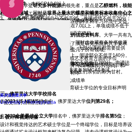
2、
学术条件
：本科GPA3.0以上。
佛罗里达大学是
研究多种能源
的领先者，重点是
乙醇燃料，核能
6. 建筑学：
和太阳能领域
。同时是
世界上最大的蝶类和蛾类标本收集中心之
在建筑学基于工作室的学习经历中，学生的创造力和个性得到了
更多院校
3、
英语条件
：要求托福总分不低于95，单项成绩不低于20分；
一
，校区里还设有81英亩广的野生动物保护区。
回报。学生从密切的师生比例和真正的跨学科学习环境中受益。
雅思成绩也可以申请，但总分必须在7.0以上，单项成绩不低于
研究生专业
6.0。如果学生语言不达标，可参加语言项目。
佛罗里达大学的图书馆是
佛州最大的信息资料库
。大学一共有九
1. 艺术教育
个图书馆，约有四百万册图书杂志，同时也收藏有各种书信原
该专业
提供艺术教育硕士学位。除了满足研究生院的入学要求
4、
其他条件
：除法律及商业类专业，大部分课程都需要提供
稿、地图、录制的音乐影像等，涵盖几乎所有领域。
外，未来的学生还应该
GRE成绩，要求总分达到320分以上，阅读部分不低于140分。
√ 持有工作室艺术、艺术史、设计或艺术教育方面的学位
商科类专业要求提供GMAT成绩，总分不得低于700分，申请法
佛罗里达大学的校园，位于
一年四季阳光辐照
的佛罗里达州小
√
发送多达
10
张原创艺术作品的图片（
CD
或幻灯片形式）和一
学院需要参加LSAT考试，医学院要求参加MCAT考试。
城–盖恩斯维尔Gainesville，中国留学生们亲切的称为甘村。
篇研究论文、文章或其他学术写作样本
√
以前就读的所有学院
/
大学的正式成绩单
√
关于就读研究生院和获得艺术教育硕士学位的专业目标声明
三、佛罗里达大学学校排名
√
简历
宾夕法尼亚大学
在
2023 US NEWS
排名中，佛罗里达大学
位列第
29名
；
University of Pennsylvania
√
提交三封当前的推荐信。
在
2023全美最佳公立大学
排名中，佛罗里达大学
排名第5位
；
2.
设计和视觉传播
设计和视觉传达的艺术硕士学位是一个终端学位，目标是培养设
计师通过扩大设计框架来解决复杂问题。该
专业课程
将设计为一