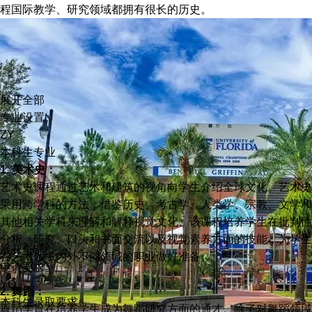
程国际教学、研究领域都拥有很长的历史。
展开全部
专业设置
ZY
本科生专业
1.
美术史
：
艺术史课程通过艺术和建筑的视角向学生介绍全球文化。艺术史
采用跨学科的方法，借鉴历史、考古学、人类学、宗教、文学和
其他相关学科来理解和解释视觉文化。该课程培养学生在批判性
分析、研究、口头和书面交流以及视觉素养方面的技能，为学生
展开全部
在艺术领域内外不同领域的职业做好准备。
申请要求
YQ
2. 舞蹈：
本科生录取要求
舞蹈学旨在培养学生成为舞蹈研究方面的通才。除了对舞蹈领域