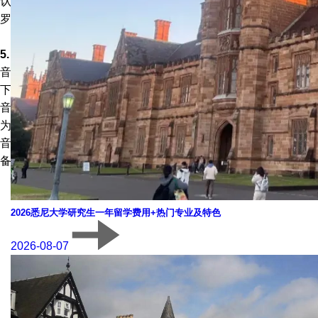
认可的景观建筑专业硕士学位。从一个被认可的项目毕业是在佛
罗里达州和其他监管景观建筑实践的州获得许可的重要第一步。
5. 音乐
音乐硕士学位是在音乐或音乐教育方面提供的。音乐课程提供以
下专业：合唱指挥、作曲、电子音乐、民族音乐学、器乐指挥、
音乐教育、音乐历史和文学、音乐理论、表演和圣乐。硕士学位
为学生在工作室、学校和大学担任教师、表演者、音乐史学家、
音乐评论家、教会音乐家、作曲家、指挥家和伴奏者的职业做准
备。也有一个可用的在线硕士课程。
2026悉尼大学研究生一年留学费用+热门专业及特色
2026-08-07