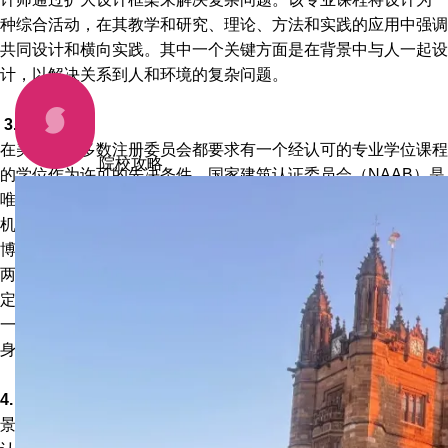
种综合活动，在其教学和研究、理论、方法和实践的应用中强调
共同设计和横向实践。
其中
一个关键方面是在背景中与人一起设
计，以解决关系到人和环境的复杂问题
。
3. 建筑学
在美国，大多数注册委员会都要求有一个经认可的专业学位课程
院校攻略
的学位作为许可的先决条件。国家建筑认证委员会（
NAAB
）是
唯一有权认证由美国地区认证机构提供的建筑学专业学位课程的
机构，承认三种类型的学位：建筑学学士、建筑学硕士和建筑学
博士。一个项目可以被授予八年的期限，有条件的八年期限，或
两年的继续认证期限，或三年的初始认证期限，这取决于它与既
定教育标准的符合程度。建筑学博士和建筑学硕士课程可能需要
一个未经认证的建筑学本科学位才能入学。然而，非认证学位本
身并不被认可为认证学位。
4. 景观建筑
景观建筑学第一专业工作重点是景观建筑认证委员会（
LAAB
）