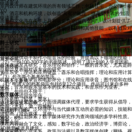
申请要求
室内设计师在建筑环境的所有领域工作，包括住宅，办公室，零
YQ
售，酒店和机构环境，以创造
“
具有功能性，提高居住者的生活
申请要求
质量和文化并在美学上具有吸引力
”
的室内空间
*
。该计划提供了
入学要求（以平面设计为例）
平衡的理论，知识，沟通，体验，应用和其他技能，以有效应对
1
、一般入学要求
室内设计专业人士的生活
。
2
、平面设计专业的设计学士学位学生必须提交以下内容以支持
爵士研究
其申请：
爵士研究课程将促进各种表演流派的专业技能的学习。它将通过
（
1
）作品集
合唱团提供动手制作小组音乐的经验，并提高以下领域的技能：
展开全部
（
2
）一份
100-300
字的书面陈述，说明了该计划的入学原因和
音乐表演及其研究；音乐理论和创作；一般的音乐史，尤其是爵
申请经验
目标以及表明对该专业的研究，
士音乐史；理论和应用键盘；器乐和合唱指挥；理论和应用计算
JY
（
3
）包含两个参考的简历
机技术；多轨录音和电影评分；理论和应用录音；图书馆和在线
一般入学要求：
（
4
）申请人的档案袋应包括
6
至
12
个项目。作品可以来自多种
研究；音乐和娱乐业基本的技术和实践；和音乐作为业务。
本科：
媒介，包括但不限于：
数字媒体
高中毕业或同等学历。
手绘草图（铅笔，墨水）
该计划在研究的各个方面强调媒体代理，要求学生获得从倡导，
提供英语水平证明
绘画（水彩，油，丙烯酸）
管理到制作的广泛环境中与当代媒体互动所必需的知识，技能和
托福IBT：88+
拼贴画（混合媒体，其他）
信心。该计划探索了数字媒体研究作为查询领域的多学科性质。
雅思：6.5+
摄影
展开全部
课程内容融合了文化，感知，数字社会，政治经济学，博弈论，
3D
雕塑或道具建筑
学 费
市场营销和公共关系，政策与法规以及数字媒体创建（网络，视