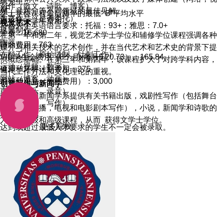
研究生：
写作（散文，诗歌，博客）
XF
频，音频）等不同领域的最佳见解。
学士学位课程最后两年的最低“ B”平均水平
数字作品（是否委托）
本科第一学年费用：
视觉艺术
符合大学英语语言要求：托福：93+；雅思：7.0+
珠宝制作
学费：16,680
在第一年和第二年，视觉艺术学士学位和辅修学位课程强调各种
陶器
辅助费用：763
媒介与相关技术的艺术创作，并在当代艺术和艺术史的背景下提
布料工作（原始缝制，针刺工作）
VIU学生会费用（8个月x每月$ 20.73）：165.84
供概念基础。在第三年和第四年，该课程扩大了对跨学科内容，
运动（视频，数字）
健康和牙科计划费用：275
当代工作方法和文化理论的重视。
网站（博客，动画）
书籍和用品（大约费用）：3,000
创意写作与新闻学
声音（音乐，录音）
创意写作和新闻学系提供有关书籍出版，戏剧性写作（包括舞台
期刊（素描，写作）
剧创作和广播，电视和电影剧本写作），小说，新闻学和诗歌的
处理素描书
入门，中级和高级课程，从而
获得文学士学位。
更多院校
达到或超过最低入学要求的学生不一定会被录取。