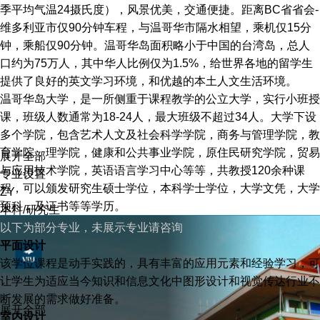
季平均气温
24
摄氏度），风景优美，交通便捷。距离
BC
省省会
-
维多利亚市仅
90
分钟车程，与温哥华市隔水相望，乘机仅
15
分
钟，乘船仅
90
分钟。温哥华岛面积略小于中国的台湾岛，总人
口约为
75
万人，其中华人比例仅为
1.5%
，给世界各地的留学生
提供了良好的英文学习环境，和优越的本土人文生活环境。
温哥华岛大学，是一所侧重于课程教学的公立大学，实行小班授
课，班级人数通常为
18-24
人，最大班级不超过
34
人。大学下设
多个学院，包含艺术人文及社会科学学院，商务与管理学院，教
育学院，理学院，健康和公共事业学院，原住民研究学院，贸易
展开全部
与应用技术学院，英语语言学习中心等等，共教授
120
余种课
专业设置
程，可以颁发研究生硕士学位，本科学士学位，大学文凭，大学
ZY
预科，及证书等等学历。
本科/研究生
以下为部分专业，未展示专业请咨询
平面设计
该学位课程是动手实践的，具有丰富的应用元素和经验学习，可
让学生为适应当今知识和信息文化中图形设计和视觉传达行业不
断发展的需求做好准备。
展开全部
室内设计