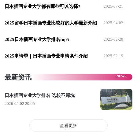
日本插画专业大学都有哪些可以选择?
2025-07-21
展，行业认可度都拉满。
TOP3：东京造型大学
2025留学日本插画专业比较好的大学最新介绍
2025-04-02
日本插画专业性价比之王，专业实力稳居前三，申请难度比多
2025日本插画专业大学排名top5
2025-02-28
摩、武藏野友好很多，是插画留学党保底冲刺首选院校。东京
造型大学插画专业核心聚焦商业实用插画+绘本插画创作两大核
2025申请季｜日本插画专业申请条件介绍
2025-02-19
心方向，课程设置非常贴合市场就业需求，零基础也能循序渐
进夯实功底。
最新资讯
从基础素描、色彩构成、手绘技法，到板绘软件实操、商业海
报插画设计、儿童绘本创作、书籍装帧插画适配，课程体系全
日本插画专业大学排名 选校不踩坑
覆盖、实用性极强。
2026-05-02 20:05
学校和日本多家儿童出版社、文创周边公司、电商视觉企业长
期合作，学生实习机会多，毕业即可快速上手商业插画工作，
不用花费额外时间适应职场节奏。