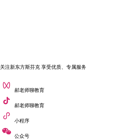
关注新东方斯芬克 享受优质、专属服务
郝老师聊教育
TOP4：京都精华大学
郝老师聊教育
日本动漫插画特色名校，二次元插画、动漫衍生插画方向日本
小程序
第一。如果你的插画风格主打日系二次元、动漫角色插画、游
戏立绘插画，那京都精华大学绝对是专属择校首选。
公众号