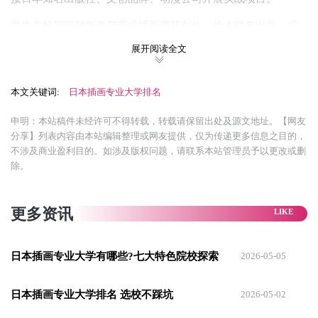
学生在校期间就能参与商业插画商稿创作、绘本联名出版、插
画展览参展等实操机会，毕业作品常年入围日本各大顶级插画
展开阅读全文
艺术展。
本文关键词:
日本插画专业大学排名
TOP2：武藏野美术大学
申明：本站稿件未经许可不得转载，转载请保留出处及源文地址。【网友
和多摩美术大学齐名的日本艺术双雄，插画专业主打艺术多元
分享】列表内容由本站编辑整理或网友提供，仅为传递更多信息之目的，
不涉及商业盈利目的。如涉及版权问题，请联系本站管理员予以更改或删
化融合+跨界插画创作特色。武藏野的插画教学不局限于传统绘
除。
画形式，鼓励学生打破插画、设计、动漫、装置艺术、数字媒
体的边界，既深耕日系传统手绘插画精髓，又重点发展数字插
更多资讯
画、动态插画、新媒体商业插画等新兴方向。
学校非常看重学生的个人创作风格和创意思维，不强制统一绘
日本插画专业大学有哪些?七大特色院校探索
2026-05-05
画画风，支持每个学生打造专属个人插画标识。
院校行业资源雄厚，毕业校友遍布日本插画工作室、动漫制作
日本插画专业大学排名 选校不踩坑
2026-05-02
公司、知名广告企划会社，毕业生不管是留日就职还是回国发