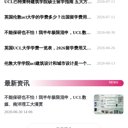
UCL巴特莱特建筑学院硕士留学指南 五大方向解析
2026-07-11
面对考研，我不愿重蹈高三般机械刷题的覆辙，因而更倾向于
英国伦敦ucl大学的学费多少？出国留学费用早准备
2026-07-11
直接就业，期望能尽早适应职场。
然而，
在探索具体职业方向的过程中，我发现自己对具体想做
不能保研也不怕！我半年极限混申，UCL数媒、南洋理工大满贯
2026-06-30
什么，是比较模糊的。
英国UCL大学学费一览表，2026留学费用又要涨啦！
此时，
父母鼓励我申请国外的研究生。
我可以利用读研的时间
2026-06-26
继续探索，发掘自己感兴趣的方向，同时也可以体验英国的文
伦敦大学学院ucl建筑设计和城市设计是一个专业吗
2026-06-13
化氛围。
而且
英国研究生大部分只需要1年，时间成本不高，可以尽快就
最新资讯
业。
于是，大三我开始准备出国留学。
不能保研也不怕！我半年极限混申，UCL数
媒、南洋理工大满贯
2026-06-30 14:06
02