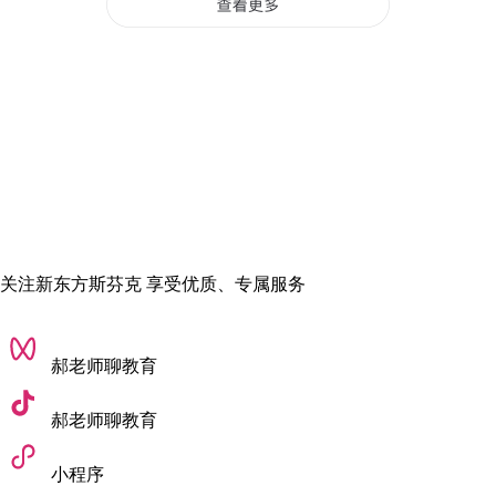
数媒就业广，专精游戏方向
我本科就读的
数字媒体技术专业偏向技术，
涵盖了编程、项目
实践、视觉交互以及游戏影视等多个领域。
正因为这种高度的开放性，媒介与形式包罗万象，
学长学姐们
毕业后也广泛分布于互联网、媒体、软件及网络游戏等行业。
然而，选择太多反而让我陷入了迷茫：
在如此宽泛的领域中，
我究竟该往哪个方向深耕？读研又该如何规划？
关注新东方斯芬克 享受优质、专属服务
郝老师聊教育
郝老师聊教育
小程序