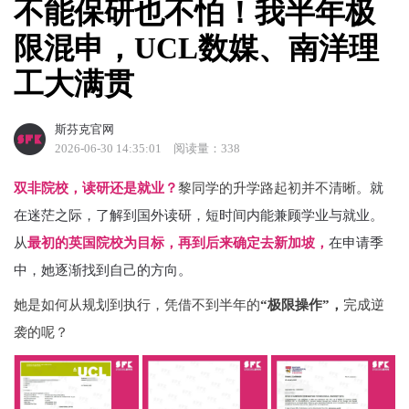
不能保研也不怕！我半年极
限混申，UCL数媒、南洋理
工大满贯
斯芬克官网
2026-06-30 14:35:01
阅读量：338
双非院校，读研还是就业？
黎同学的升学路起初并不清晰。
就
在迷茫之际，了解到国外读研，短时间内能兼顾学业与就业。
从
最初的英国院校为目标，再到后来确定去新加坡，
在申请季
中，她逐渐找到自己的方向。
她是如何从规划到执行，凭借不到半年的
“极限操作”，
完成逆
袭的呢？