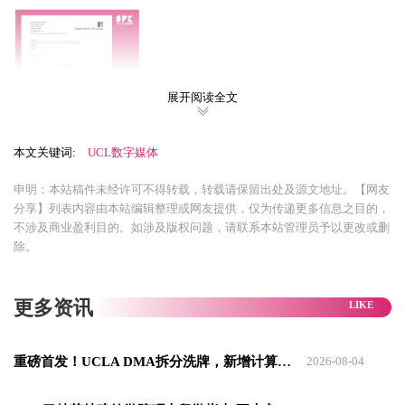
展开阅读全文
本文关键词:
UCL数字媒体
申明：本站稿件未经许可不得转载，转载请保留出处及源文地址。【网友
分享】列表内容由本站编辑整理或网友提供，仅为传递更多信息之目的，
01
不涉及商业盈利目的。如涉及版权问题，请联系本站管理员予以更改或删
除。
读研，从迷茫到清晰
我在
湖北工业大学就读数字媒体技术。
更多资讯
大一的时候，我对未来还没有很清晰的规划。
重磅首发！UCLA DMA拆分洗牌，新增计算艺术/设计/游戏3个独立专业
2026-08-04
大二的时候，我了解了保研政策，
但因学业上的小挫折而未能
如愿。