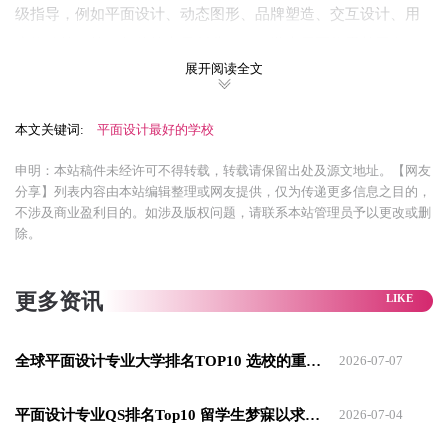
级指导，例如平面设计、动态图形、品牌塑造、交互设计、用
户体验等。第二年的核心是创业项目，学生需要构思并开发一
展开阅读全文
个可行的产品、活动或应用程序。并向客座专家小组进行展
示，在开发阶段，需要制作一个原型，用于向投资者或分销商
本文关键词:
平面设计最好的学校
进行推广。
申明：本站稿件未经许可不得转载，转载请保留出处及源文地址。【网友
这一课程特色是与商业的高度结合，并提供行业人脉网络，让
分享】列表内容由本站编辑整理或网友提供，仅为传递更多信息之目的，
学生能够创造属于自己的作品，对其进行品牌打造.
不涉及商业盈利目的。如涉及版权问题，请联系本站管理员予以更改或删
除。
更多资讯
全球平面设计专业大学排名TOP10 选校的重量级参考
2026-07-07
平面设计专业QS排名Top10 留学生梦寐以求的学术殿堂
2026-07-04