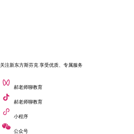
程，毕业后学生能够在专业平面设计工作室环境中高效参与协
作，并通过出版、展览进行设计。
关注新东方斯芬克 享受优质、专属服务
郝老师聊教育
郝老师聊教育
小程序
03.艺术中心设计学院
公众号
MFA Graphic Design