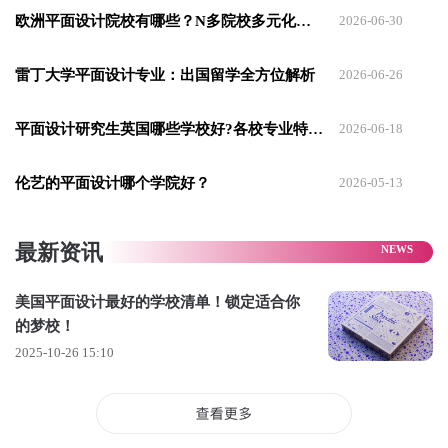
欧洲平面设计院校有哪些？N多院校多元化选择
2026-06-30
雷丁大学平面设计专业：出国留学全方位解析
2026-06-26
平面设计研究生英国哪些学校好?各校专业特色全面梳理
2026-06-18
02.罗德岛设计学院
MFA Graphic Design
伦艺的平面设计哪个学院好？
2026-05-13
课程特色：
Risd的平面设计强调对新兴视觉技术的探索和设计理论。审视当
最新资讯
代与传统工具、软件及理论的应用，同时为平面设计贡献创新
且具有批判性的作品形式。
美国平面设计最好的学校清单！锁定适合你
的梦校！
掌握从内容的视觉到信息的叙事与传播，并培养出自己探索、
2025-10-26 15:10
研究和构建优秀作品的方法。课程可以通过跨学科选修课定制
适合自己的学习计划.
构建坚实的美学知识基础，通过跨学科选修课定制个人学习课