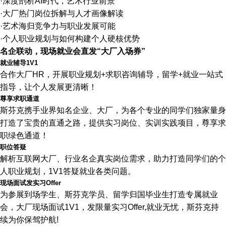
·深度剖析AI时代，艺术行业前景
·大厂热门岗位拆解与人才画像解读
·艺术海归竞争力与职业发展可能
·个人职业规划与如何构建个人硬核优势
名企联动，现场就业会直发“大厂入场券”
就业辅导1V1
合作大厂HR，开展职业规划+求职咨询辅导，留学+就业一站式
指导，让个人发展更清晰！
尊享求职通道
斯芬克携手业界知名企业、大厂，为各个专业的同学们独家量身
打造了宝贵的直通之路，提供实习岗位、实训实践项目，尊享求
职绿色通道！
职位答疑
解析互联网大厂、行业名企真实岗位需求，助力打造同学们的个
人职业规划，1V1答疑就业各类问题。
现场面试发实习Offer
为参展到场学生、斯芬克学员、留学归国毕业生打造专属就业
会，大厂现场面试1V1，发限量实习Offer,就业无忧，斯芬克持
续为你保驾护航!