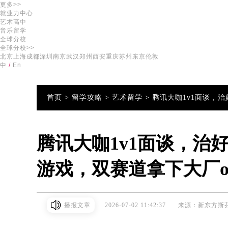
更多>>
就业力中心
艺术高中
音乐留学
全球分校
全球分校>>
北京
上海
成都
深圳
南京
武汉
郑州
西安
重庆
苏州
东京
伦敦
中
/
En
首页 >
留学攻略 >
艺术留学 >
腾讯大咖1v1面谈，治
腾讯大咖1v1面谈，治
游戏，双赛道拿下大厂of
播报文章
2026-07-02 11:42:37
来源：新东方斯