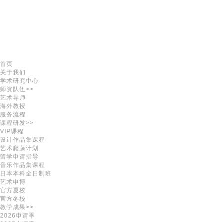
首页
关于我们
学术研究中心
师资队伍>>
艺术导师
海外教授
服务流程
课程研发>>
VIP课程
设计作品集课程
艺术爬藤计划
留学申请指导
音乐作品集课程
日本本科全日制班
艺术申博
官方夏校
官方冬校
教学成果>>
2026申请季