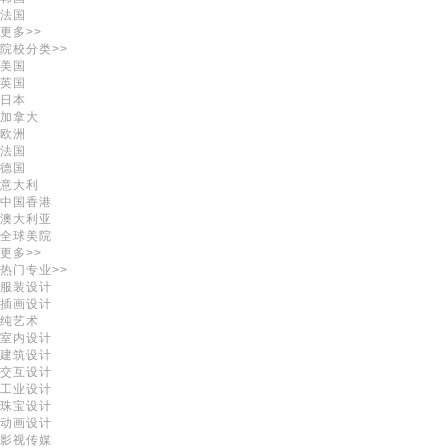
法国
更多>>
院校分类>>
美国
英国
日本
加拿大
欧洲
法国
德国
意大利
中国香港
澳大利亚
全球美院
更多>>
热门专业>>
服装设计
插画设计
纯艺术
室内设计
建筑设计
交互设计
工业设计
珠宝设计
动画设计
影视传媒