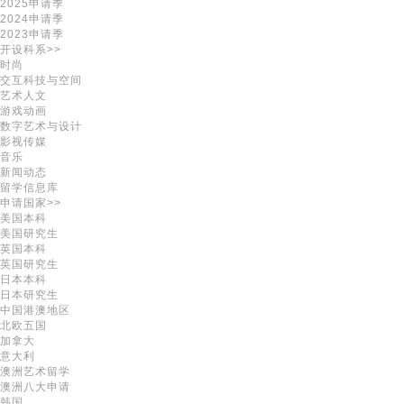
2025申请季
2024申请季
2023申请季
开设科系>>
时尚
交互科技与空间
艺术人文
游戏动画
数字艺术与设计
影视传媒
音乐
新闻动态
留学信息库
申请国家>>
美国本科
美国研究生
英国本科
英国研究生
日本本科
日本研究生
中国港澳地区
北欧五国
加拿大
意大利
澳洲艺术留学
澳洲八大申请
韩国