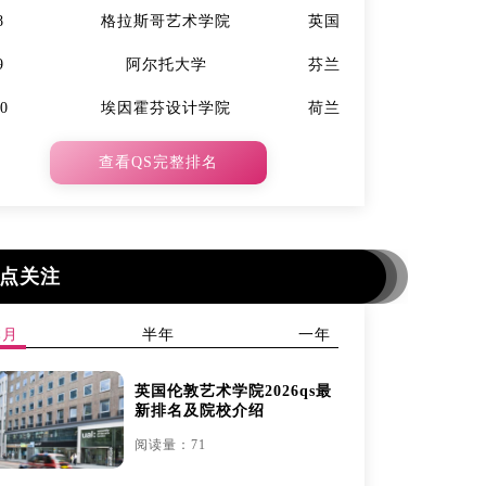
8
格拉斯哥艺术学院
英国
7
9
阿尔托大学
芬兰
9
10
埃因霍芬设计学院
荷兰
10
查看QS完整排名
点关注
本月
半年
一年
英国伦敦艺术学院2026qs最
新排名及院校介绍
阅读量：71