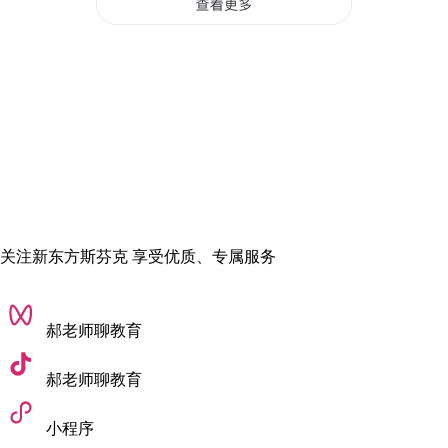
思维与能力的双重蜕变
在哥大的学习，从思维与实操两个维度，给我带来了截然不同
的成长。
思维认知上，成套、体系化的教育理论学习打破了我对传统娱
关注新东方斯芬克 享受优质、专属服务
乐游戏设计的固有局限。
我不再只单纯追求玩法与剧情，而是
习惯站在用户学习成长的视角搭建游戏框架
，慢慢沉淀出专属
郝老师聊教育
于自己、区别于纯商业游戏设计者的独特设计思路。
郝老师聊教育
实操能力上，
在实验室对接跨部门、外部合作方的项目经历，
打磨了我的沟通协调与需求对接能力
。
小程序