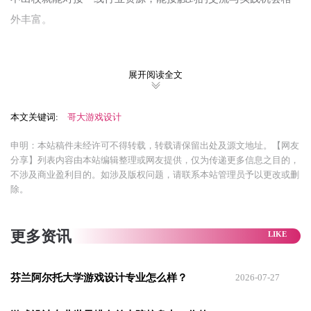
外丰富。
校内校外，截然不同的两种节奏
展开阅读全文
我是2025年秋季正式入学的，入学后最直观的感受是：
校内和
本文关键词:
哥大游戏设计
校外有着截然不同的节奏
。
校园内部节奏飞快，身边每一位同学都有自己的课业、研究课
申明：本站稿件未经许可不得转载，转载请保留出处及源文地址。【网友
分享】列表内容由本站编辑整理或网友提供，仅为传递更多信息之目的，
题、实验室项目，大家步履匆匆，永远有忙不完的任务。
不涉及商业盈利目的。如涉及版权问题，请联系本站管理员予以更改或删
除。
更多资讯
芬兰阿尔托大学游戏设计专业怎么样？
2026-07-27