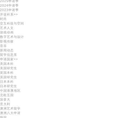
2025申请季
2024申请季
2023申请季
开设科系>>
时尚
交互科技与空间
艺术人文
游戏动画
数字艺术与设计
影视传媒
音乐
新闻动态
留学信息库
申请国家>>
美国本科
美国研究生
英国本科
英国研究生
日本本科
日本研究生
中国港澳地区
北欧五国
加拿大
意大利
澳洲艺术留学
澳洲八大申请
韩国