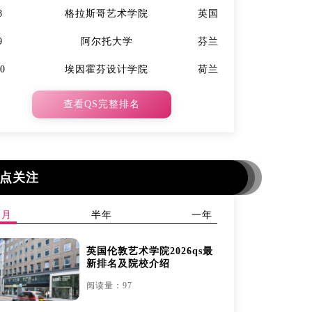
8
格拉斯哥艺术学院
英国
7
9
阿尔托大学
芬兰
9
10
埃因霍芬设计学院
荷兰
10
查看QS完整排名
点关注
本月
半年
一年
英国伦敦艺术学院2026qs最
新排名及院校介绍
阅读量：97