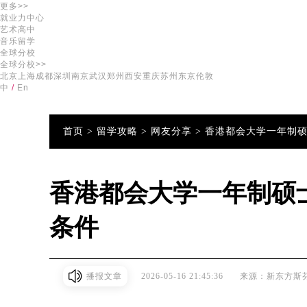
更多>>
就业力中心
艺术高中
音乐留学
全球分校
全球分校>>
北京
上海
成都
深圳
南京
武汉
郑州
西安
重庆
苏州
东京
伦敦
中
/
En
首页 >
留学攻略 >
网友分享 >
香港都会大学一年制
香港都会大学一年制硕
条件
播报文章
2026-05-16 21:45:36
来源：新东方斯