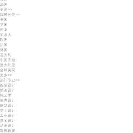
法国
更多>>
院校分类>>
美国
英国
日本
加拿大
欧洲
法国
德国
意大利
中国香港
澳大利亚
全球美院
更多>>
热门专业>>
服装设计
插画设计
纯艺术
室内设计
建筑设计
交互设计
工业设计
珠宝设计
动画设计
影视传媒