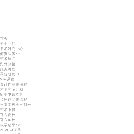
首页
关于我们
学术研究中心
师资队伍>>
艺术导师
海外教授
服务流程
课程研发>>
VIP课程
设计作品集课程
艺术爬藤计划
留学申请指导
音乐作品集课程
日本本科全日制班
艺术申博
官方夏校
官方冬校
教学成果>>
2026申请季