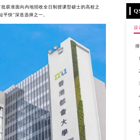
首批获准面向内地招收全日制授课型硕士的高校之
Q
短平快"深造选择之一。
设