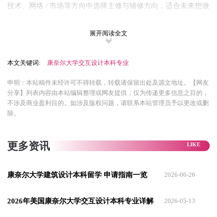
技术、网络 / 市场等方向中选择主修与辅修方向，适合未来想做
技术 + 商业 / 产品 / 咨询 / UX / 数据的学生。
展开阅读全文
Bachelor of Science in Design + Environmental Analysis
康奈尔大学人类生态学院D+EA，是一门STEM 认证、以实证为
本文关键词:
康奈尔大学交互设计本科专业
基础的跨学科设计理学学士，融合创意设计、环境心理学、人
申明：本站稿件未经许可不得转载，转载请保留出处及源文地址。【网友
体工程学、可持续发展与设计战略。
分享】列表内容由本站编辑整理或网友提供，仅为传递更多信息之目的，
不涉及商业盈利目的。如涉及版权问题，请联系本站管理员予以更改或删
聚焦 “人 — 空间 — 环境” 的系统关系，培养能设计健康、公
除。
平、可持续建成环境的复合型人才Cornell Human Ecology。
课程以设计工作室（Studio）+ 科研方法 + 跨学科选修课为核
更多资讯
心，围绕设计创新与战略、可持续未来、健康与福祉三大方向
深耕，强调人本设计、数据驱动决策与社会责任；室内设计方
康奈尔大学建筑设计本科留学 申请指南一览
2026-06-26
向获CIDA 认证，毕业生可直接报考美国室内设计资质考试
Cornell Human Ecology。
2026年美国康奈尔大学交互设计本科专业详解
2026-05-13
作为全美少数兼具艺术设计 + 社科研究 + STEM 认证的顶尖项