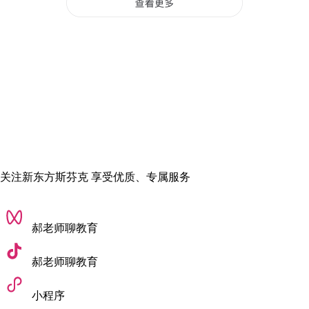
同时，他们也去认真了解了游戏设计这个专业。
当他们知道这
是一个正经的、有前景的未来方向之后，态度就彻底转变了。
从反对到理解，从理解到支持，现在他们是我最坚实的后盾。
高一锁定目标，梦指南加大
我从小就喜欢自由的学习氛围，不太能接受“体制内”的严格管
理，所以高中的时候就转到了国际学校的融合部，也明确了自
关注新东方斯芬克 享受优质、专属服务
己要走国际教育道路。
高一那年，我就正式决定了要去国外学游戏设计。
郝老师聊教育
一开始我想申请英国，
但在斯芬克老师介绍下，我了解到美国
的游戏产业更发达
，很多大学有专门的游戏开发课程，这更符
郝老师聊教育
合我的期待。
小程序
选校时我看重两样东西：
一是排名，这是硬实力的证明；二是