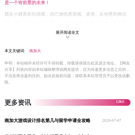
是一个有前景的未来！
我从小就喜欢玩游戏，自己做纸质游戏、桌游。从创意到画出
来，再到测试玩法平衡性，一遍遍迭代，全是自己来。其实那
时候我根本不懂什么“游戏设计理论”，纯粹是凭感觉摸索。
展开阅读全文
但这个过程歪打正着，给我打下了很好的基础——
我理解了做
本文关键词:
南加大
一个游戏的整体流程，也知道了测试有多重要。
申明：本站稿件未经许可不得转载，转载请保留出处及源文地址。【网友
而让我真正确定“就是它了”的瞬间，是我把这些桌游带到班级
分享】列表内容由本站编辑整理或网友提供，仅为传递更多信息之目的，
里，大家玩得很开心、讨论得很热烈的那一刻。
我特别享受这
不涉及商业盈利目的。如涉及版权问题，请联系本站管理员予以更改或删
种感觉：
做出来的东西被别人玩、被别人讨论。这种成就感，
除。
是其他东西给不了我的。
更多资讯
南加大游戏设计排名第几与留学申请全攻略
2026-07-07