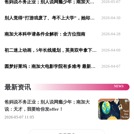
爸妈说不务正业；别人说网瘾少年；南加大说：天才，我要给你发offer！
2026-05-07
别人觉得“打游戏废了、考不上大学”，她却靠游戏逆袭，拿下大U南加大、纽大
2026-04-30
季同学作品，未经授权禁止转载
南加大本科申请条件全解析：全方位指南
2026-04-28
初二迷上动画，5年长线规划，英美双申拿下南加大/CalArts/UCL
2026-04-09
爸妈觉得：学游戏是“不务正业”
在我提出想学游戏的时候，我爸妈的反应几乎和所有中国家长
圆梦好莱坞：南加大电影学院有多难考 最新申请要求
2026-04-07
的第一反应一样——他们觉得这是“不务正业”。
别说学游戏了，其实初中的我经常打游戏，他们也都是反对
最新资讯
的。
爸妈说不务正业；别人说网瘾少年；南加大
但我没有跟他们硬刚。我做了一件事：
证明给他们看。我不是
说：天才，我要给你发offer！
随口说说，而是真的在持续做这件事——从小学到初中再到高
2026-05-07 11:05
中，我对游戏设计的热情从来没有断过。当他们看到我是认真
的，态度就开始松动了。