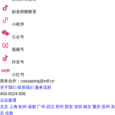
4. 药学(药学部)
优势：6年制课程涵盖临床药学、新药研发，附属
郝老师聊教育
医院提供实习机会，国家药师考试通过率高。
小程序
就业方向：药剂师、医药企业研究员、医疗政
策。
公众号
5. 看护学(看护学部)
视频号
优势：实践导向，与东京多家医院合作，注重老
抖音号
年护理和社区健康，就业率接近100%。
就业方向：临床护士、保健师、医疗管理。
小红书
商务合作：caoyaping@xdf.cn
【 最新申请要求 】
关于我们
联系我们
服务流程
一、本科申请要求
400-0024-006
点击拨通
1. 学历资格
北京
上海
杭州
成都
广州
武汉
郑州
西安
深圳
南京
重庆
苏州
东
完成12年正规学校教育(高中或同等学
京
伦敦