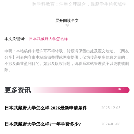
跨学科教育：注重文理融合，鼓励学生跨领域学
习。
展开阅读全文
就业支持：与日本企业合作密切，就业率较高(约
90%以上)。
本文关键词:
日本武藏野大学怎么样
【 院系设置 】
申明：本站稿件未经许可不得转载，转载请保留出处及源文地址。【网友
1. 学部(本科)
分享】列表内容由本站编辑整理或网友提供，仅为传递更多信息之目的，
不涉及商业盈利目的。如涉及版权问题，请联系本站管理员予以更改或删
文学部：日本文学、英语文学、历史学等。
除。
全球化学部：国际关系、多元文化沟通、日语教
育。
更多资讯
法学部：法律学科、政治学科。
日本武藏野大学怎么样 2026最新申请条件
2025-12-05
经济学部：经济学科、经营学科。
工学部：信息科学、建筑设计、环境工程。
日本武藏野大学怎么样?一年学费多少?
2024-01-08
教育学部：小学教育、幼儿教育。