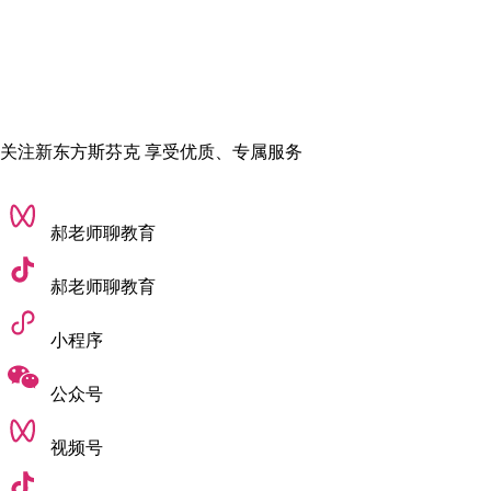
验，实习计划致力于为学生提供本地及国际背景下的真实工作
经验。近年来，城大与香港及海外众多私营、公共企业合作，
为学生提供了数十个实习岗位。
毕业生就业前景广阔，去向涵盖众多知名互联网、科技及媒体
企业，如尼尔森、谷歌、腾讯、汇丰、中国移动、百度、
关注新东方斯芬克 享受优质、专属服务
TVB、凤凰卫视及新华社等。
郝老师聊教育
郝老师聊教育
小程序
公众号
视频号