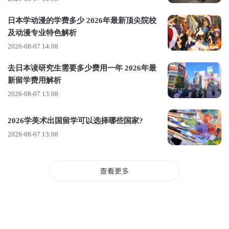
化机构进行实习，这些机构包括香港艺术节办公室、香港爱乐
协会等知名文化机构，以及新加坡国立大学艺术中心、布朗大
日本学动漫的学费多少 2026年最新顶尖院校
及动漫专业特色解析
学等海外机构。
2026-08-07 14:08
03.香港城市大学
去日本读研究生需要多少费用一年 2026年最
新留学费用解析
香港城市大学传媒学院师资力量雄厚，汇聚了众多来自欧美国
2026-08-07 13:08
家的教授，他们在传媒领域兼具深厚的学术造诣与丰富的实践
经验，为学生提供国际化的视野与前沿的专业知识。
2026学美术出国留学可以选择哪些国家?
在硬件设施方面，学院配备了先进的高清电视摄影棚、专业音
2026-08-07 13:08
频录音及混音室等一流设备，充分满足学生在视频制作、音频
制作等领域的实践需求。
其教学质量获国际广泛认可，在传媒领域享有较高知名度与影
响力。
学院积极鼓励学生发掘、发展或创造实习机会，以丰富学习体