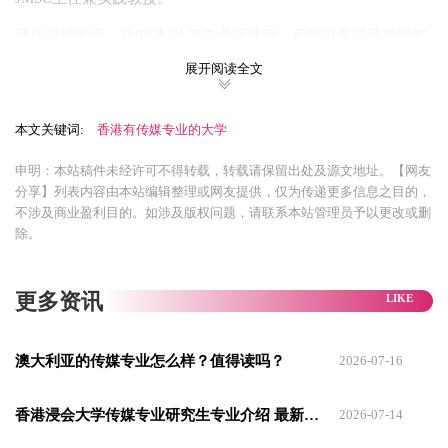
硬件设施方面，JMSC配备了专业演播室、剪辑设备以及新闻实
验室，还有纪录片创作工坊，为跨媒体实践提供了有力支持。
展开阅读全文
在学术成就方面，JMSC在传播学领域的顶级期刊（例如
本文关键词:
香港有传媒专业的大学
《Journalism Studies》）上发表了众多论文，尤其在媒体与民
主、危机传播等领域享有国际声誉。
申明：本站稿件未经许可不得转载，转载请保留出处及源文地址。【网友
分享】列表内容由本站编辑整理或网友提供，仅为传递更多信息之目的，
实习于就业方面，香港大学JMSC与众多领先的国际机构合作，
不涉及商业盈利目的。如涉及版权问题，请联系本站管理员予以更改或删
为学生提供了广泛的实习机会，合作伙伴包括香港本地的国际
除。
媒体、当地中文媒体、中国内地媒体以及海外媒体。
更多资讯
香港大学的毕业生在就业方面表现卓越，遍布于BBC、CNN、
彭博社、路透社等众多国际及地区媒体公司，以及香港和中国
大陆的多家知名新闻机构。此外，还有毕业生选择加入联合
澳大利亚的传媒专业怎么样？值得读吗？
2026-07-16
国、中央银行、政府机构以及社会企业，从事公共关系和传播
香港浸会大学传媒专业研究生专业介绍 最新传媒专业学院推荐
2026-07-14
领域的工作。