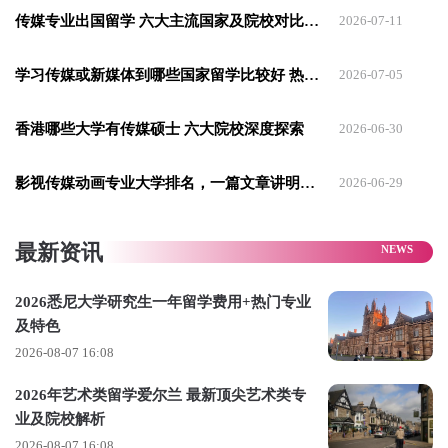
02.香港中文大学
传媒专业出国留学 六大主流国家及院校对比介绍
2026-07-11
香港中文大学的传媒专业主要聚集于新闻与传播学院。
学习传媒或新媒体到哪些国家留学比较好 热门国家推荐
2026-07-05
在师资方面，香港中文大学拥有一批资深的媒体导师，研究领
香港哪些大学有传媒硕士 六大院校深度探索
2026-06-30
域包括传播理论、新媒体以及社会变革等。
学院的硬件设施完备，设有虚拟现实实验室、超高清视频编辑
影视传媒动画专业大学排名，一篇文章讲明白！
2026-06-29
室、广播级录音棚以及数字新闻演播厅，为学生提供了实践短
视频制作、播客录制、沉浸式新闻报道等丰富内容生产的平
最新资讯
台。
香港中文大学新闻与传播学院为本科生提供了四个实习课程，
2026悉尼大学研究生一年留学费用+热门专业
及特色
包括《大学线》、《varisty》、点子创作及创意媒体实验室。
2026-08-07 16:08
硕士项目的学生也有着丰富的实习机会，与凤凰卫视、TVB、
2026年艺术类留学爱尔兰 最新顶尖艺术类专
《端传媒》等国内外知名媒体机构建立了稳固的实习合作关
业及院校解析
系。以文化管理专业为例，研究生们有机会在本地及海外的文
2026-08-07 16:08