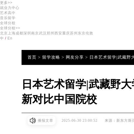
更多>>
就业力中心
艺术高中
音乐留学
全球分校
全球分校>>
北京
上海
成都
深圳
南京
武汉
郑州
西安
重庆
苏州
东京
伦敦
中
/
En
首页 >
留学攻略 >
网友分享 >
日本艺术留学|武藏野大
日本艺术留学|武藏野大学
新对比中国院校
播报文章
2025-06-30 23:00:52
来源：新东方斯