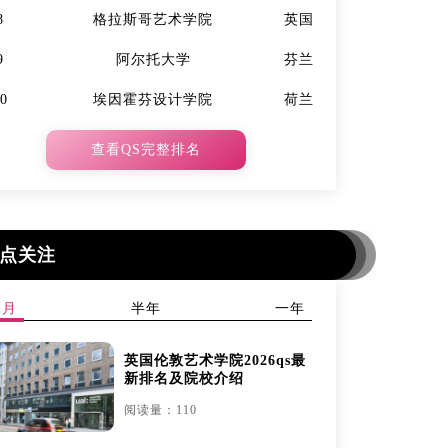
8
格拉斯哥艺术学院
英国
7
9
阿尔托大学
芬兰
9
10
埃因霍芬设计学院
荷兰
10
查看QS完整排名
点关注
本月
半年
一年
英国伦敦艺术学院2026qs最
新排名及院校介绍
阅读量：110