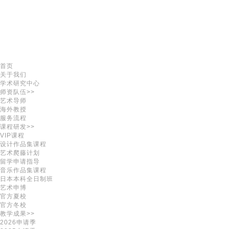
首页
关于我们
学术研究中心
师资队伍>>
艺术导师
海外教授
服务流程
课程研发>>
VIP课程
设计作品集课程
艺术爬藤计划
留学申请指导
音乐作品集课程
日本本科全日制班
艺术申博
官方夏校
官方冬校
教学成果>>
2026申请季