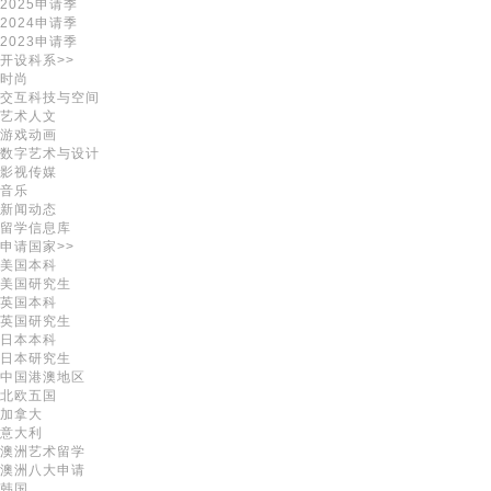
2025申请季
2024申请季
2023申请季
开设科系>>
时尚
交互科技与空间
艺术人文
游戏动画
数字艺术与设计
影视传媒
音乐
新闻动态
留学信息库
申请国家>>
美国本科
美国研究生
英国本科
英国研究生
日本本科
日本研究生
中国港澳地区
北欧五国
加拿大
意大利
澳洲艺术留学
澳洲八大申请
韩国