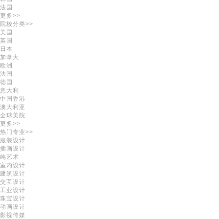
法国
更多>>
院校分类>>
美国
英国
日本
加拿大
欧洲
法国
德国
意大利
中国香港
澳大利亚
全球美院
更多>>
热门专业>>
服装设计
插画设计
纯艺术
室内设计
建筑设计
交互设计
工业设计
珠宝设计
动画设计
影视传媒