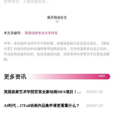
故事表述、人物形象刻画；
课程相对而言也比较传统，如2D角色设计、CG基础课程、生活
展开阅读全文
绘画、插画等；
实验动画
则是以艺术家的视角思考动画未来发展的可能性，鼓
本文关键词:
美国动画专业大学排名
励学生在动画中强调个人风格，在动画中加入更多实验性元
申明：本站稿件未经许可不得转载，转载请保留出处及源文地址。【网友
素；
分享】列表内容由本站编辑整理或网友提供，仅为传递更多信息之目的，
因此，实验动画的课程中也会着重强调跨学科的学习，包括定
不涉及商业盈利目的。如涉及版权问题，请联系本站管理员予以更改或删
除。
格动画、动态影像、混合成像、声音实验等。
萨凡纳艺术设计学院
更多资讯
在知名动画职业分享网站 Animation Career Review 针对动画专
英国皇家艺术学院官宣全新动画MFA项目！27Fall动画留学生迎来新机会！
业的排名中，唯一能与 CalArts 相提并论的，便是萨凡纳艺术设
2026-07-26
计学院 (SCAD)，是全美唯二两所Top 1%的顶尖院校之一。
AI时代，27Fall动画作品集申请更看重什么？
2026-07-26
SCAD 文凭在美国本土的认可度并不逊于 CalArts，但其动画专