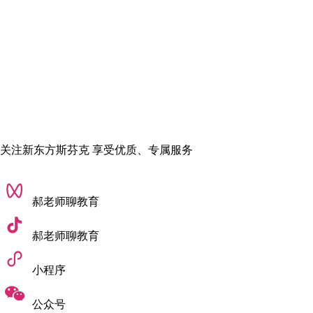
关注新东方斯芬克 享受优质、专属服务
瑞林艺术学院
郝老师聊教育
瑞林艺术学院的动画设计实力超群，其电脑动画专业不仅是教
郝老师聊教育
学生如何设计动画，更注重复合型能力的培养：
无论是角色设计、场景创作还是后期特效，都有系统的学习安
小程序
排，学生们将学习如何创建角色并讲述他们的故事，以及设
公众号
计、绘画、建模、纹理、动画、灯光、合成和编辑原创电影等