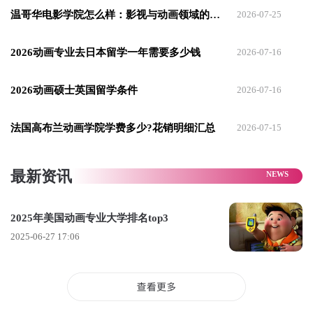
业却比 CalArts 稍微好进一些。
温哥华电影学院怎么样：影视与动画领域的顶尖存在
2026-07-25
SCAD 的动画专业在3D领域拥有更多的学习资源，可以帮助学
2026动画专业去日本留学一年需要多少钱
2026-07-16
生在3D角色动画、数字建模、灯光照明等方面培养自己独特风
格。
2026动画硕士英国留学条件
2026-07-16
除此之外动画专业可以与其他专业合作或选修，如视觉效果、
运动媒体、交互式设计和游戏开发、声音设计等，通过与不同
法国高布兰动画学院学费多少?花销明细汇总
2026-07-15
领域的人并肩合作，一起完成高质量的项目。
此外，SCAD 也提供与动画影视公司的合作机会，以及各行业
最新资讯
的实习机会，
2025年美国动画专业大学排名top3
许多著名品牌设计师，迪士尼、皮克斯、20世纪福克斯动画师
2025-06-27 17:06
都出自该学校，学生毕业后也都普遍遍布在好莱坞的各大主流
动画工作室中。