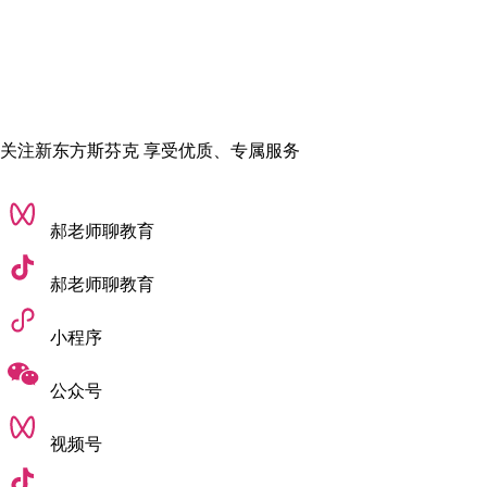
设计类比赛有些是学校举办的，有些是社会组织或者商业机构
举办，还有一些是国际性组织举办，可以按照自己的情况和条
件报名参加。参加这些比赛不仅仅是对
设计成果
有很大的提
升，同时也可以
拓展设计圈人脉
，对将来就业有非常好的帮
助。
关注新东方斯芬克 享受优质、专属服务
//参加艺术论坛或研讨会
//个人技能和专业相关的证书证
郝老师聊教育
...
郝老师聊教育
所以，想要留学的同学，还是需要早早做准备，规划好自己的
学习和生活。希望以上内容对您有所帮助，更多留学干货资
小程序
讯，请继续关注斯芬克官网吧！
公众号
责任编辑：AnAn
视频号