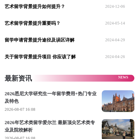
示，申请时你的竞争者可能已有多年职场经验，其CV中的职场
艺术留学背景提升如何提升？
2024-12-06
经历远胜于你的大学社团经历。因此，若想提升竞争力，深化
专业理解，建议寻找与
专业相关
、来自
大企业
并能真正参与实
艺术留学背景提升重要吗？
2024-05-14
际工作的优质实习机会。
留学申请背景提升途径及误区详解
2024-04-29
//游学
通过游学项目提前感受当地的教育文化，提前了解学校的特
关于留学背景提升项目 你应该了解
2024-04-26
点，规划未来留学方向。同时也通过良好的语言环境，提前适
应留学生活。
最新资讯
//夏校
2026悉尼大学研究生一年留学费用+热门专业
学生可以在国外的学校学习一到两个月左右，选修该校的学分
及特色
和课程，最后拿到
成绩单甚至证书。
2026-08-07 16:08
在众多背景提升途径中，夏校的价值尤为突出。
2026年艺术类留学爱尔兰 最新顶尖艺术类专
业及院校解析
更为关键的是，如果你在夏校中的表现足够出色，甚至有可能
2026-08-07 16:08