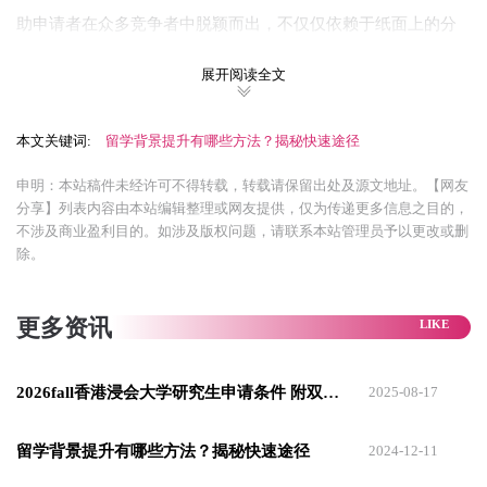
助申请者在众多竞争者中脱颖而出，不仅仅依赖于纸面上的分
数。
展开阅读全文
如何进行背景提升 ?
//GPA是各位同学在校的加权平均成绩，同学们如果很早就有出
本文关键词:
留学背景提升有哪些方法？揭秘快速途径
国的打算，一定要趁早刷高你们的 GPA。
申明：本站稿件未经许可不得转载，转载请保留出处及源文地址。【网友
分享】列表内容由本站编辑整理或网友提供，仅为传递更多信息之目的，
申请留学时，学校最看重的是总体平均成绩（GPA）。因此，
不涉及商业盈利目的。如涉及版权问题，请联系本站管理员予以更改或删
务必努力学好每门课程，因为每门课的成绩都会影响最终均
除。
分。
若时间或精力有限，务必确保专业课成绩优异，因为它们学分
更多资讯
高，对
提升GPA
至关重要。在简历中，如专业课成绩突出，可
以单独列出，作为专业平均成绩（Major GPA），有助于申请。
2026fall香港浸会大学研究生申请条件 附双非背景提升策略
2025-08-17
//实习经历是背景提升中，含金量相对比较高的。
留学背景提升有哪些方法？揭秘快速途径
2024-12-11
本科生在时间允许的情况下，建议
多参与实习
。国外数据显