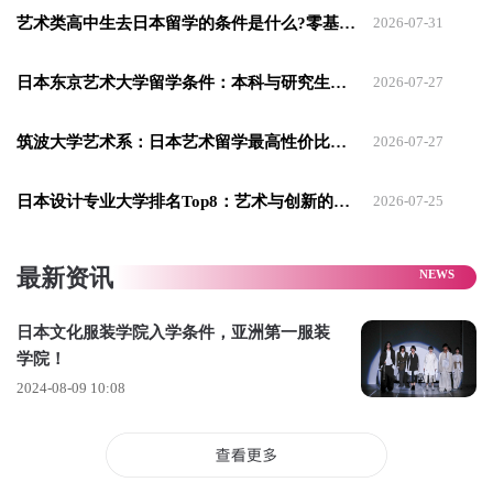
(2)在国外受过12年学校教育或以上及3月31日前预定毕业者、或
艺术类高中生去日本留学的条件是什么?零基础也能看懂的准入门槛
2026-07-31
持有日本大学入学资格者。或具上述资格、且经教育科学部长
认定者。
日本东京艺术大学留学条件：本科与研究生申请全攻略
2026-07-27
(3)需具备上课听讲的日语能力，3月31日前需符合下列任一资格
筑波大学艺术系：日本艺术留学最高性价比之选
2026-07-27
者。
考试条件
日本设计专业大学排名Top8：艺术与创新的殿堂
2026-07-25
1.参加财团法人日本国际教育支持协会及国际交流基金举办之
「日本语能力测验」1级合格者。
最新资讯
2.参加独立行政法人日本学生支持机举办之「日本留学考试」
日本文化服装学院入学条件，亚洲第一服装
(日本语)成绩250分以上者。
学院！
3.在法务部长公告的日本语教育机构接受6个月以上之日语教育
2024-08-09 10:08
者。(在日本语教育机构的出席率最好达80%以上)
4.在学校教育法第1条，规范的学校接受1年以上之教育者。系指