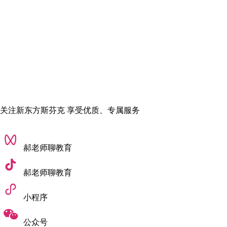
日本的小学、中学、高中、大学，幼儿园除外。
以上就是日本文化服装学院申请条件，详情请咨询斯芬克官
网。
责任编辑：AnAn
关注新东方斯芬克 享受优质、专属服务
郝老师聊教育
郝老师聊教育
小程序
公众号