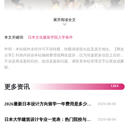
展开阅读全文
本文关键词:
日本文化服装学院入学条件
申明：本站稿件未经许可不得转载，转载请保留出处及源文地址。【网友
分享】列表内容由本站编辑整理或网友提供，仅为传递更多信息之目的，
不涉及商业盈利目的。如涉及版权问题，请联系本站管理员予以更改或删
除。
日本文化服装学院的前身是由并木伊三郎先生于1919年在东京
青山裁缝店里创立的裁缝教导班。
更多资讯
入学申请
1 作品集水平 2 语言成绩 3签证材料完成度 4面试结果
2026最新日本设计方向留学一年费用是多少钱 设计专业解析
2026-08-06
(1)非日本国国籍者，申请人在申请年份的合法年龄需满18岁
日本大学建筑设计专业一览表：热门院校与专业特色介绍
2026-08-04
者。