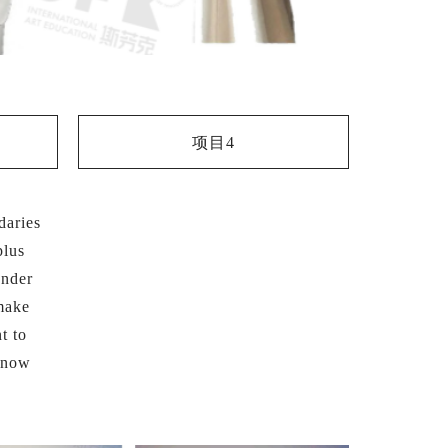
项目4
daries
plus
ender
make
t to
 know