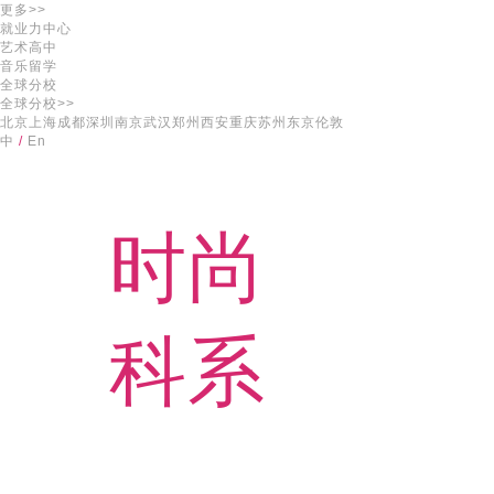
更多>>
就业力中心
艺术高中
音乐留学
全球分校
全球分校>>
北京
上海
成都
深圳
南京
武汉
郑州
西安
重庆
苏州
东京
伦敦
中
/
En
时尚
科系