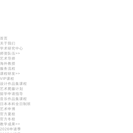
首页
关于我们
学术研究中心
师资队伍>>
艺术导师
海外教授
服务流程
课程研发>>
VIP课程
设计作品集课程
艺术爬藤计划
留学申请指导
音乐作品集课程
日本本科全日制班
艺术申博
官方夏校
官方冬校
教学成果>>
2026申请季