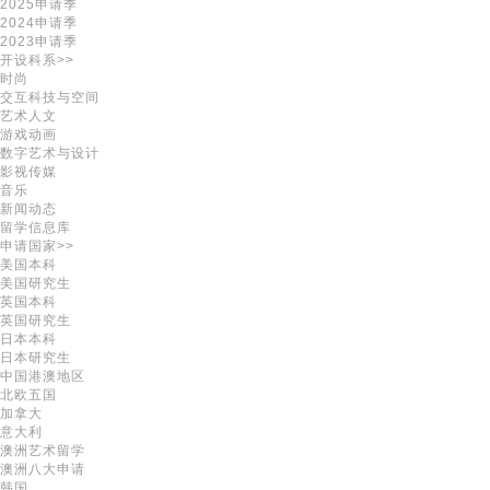
2025申请季
2024申请季
2023申请季
开设科系>>
时尚
交互科技与空间
艺术人文
游戏动画
数字艺术与设计
影视传媒
音乐
新闻动态
留学信息库
申请国家>>
美国本科
美国研究生
英国本科
英国研究生
日本本科
日本研究生
中国港澳地区
北欧五国
加拿大
意大利
澳洲艺术留学
澳洲八大申请
韩国