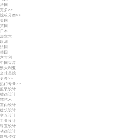
法国
更多>>
院校分类>>
美国
英国
日本
加拿大
欧洲
法国
德国
意大利
中国香港
澳大利亚
全球美院
更多>>
热门专业>>
服装设计
插画设计
纯艺术
室内设计
建筑设计
交互设计
工业设计
珠宝设计
动画设计
影视传媒